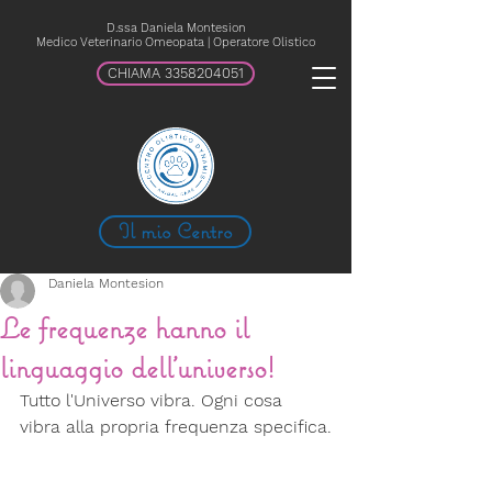
D.ssa Daniela Montesion
Medico Veterinario Omeopata | Operatore Olistico
CHIAMA 3358204051
Il mio Centro
Daniela Montesion
Le frequenze hanno il
linguaggio dell'universo!
Tutto l'Universo vibra. Ogni cosa 
vibra alla propria frequenza specifica.