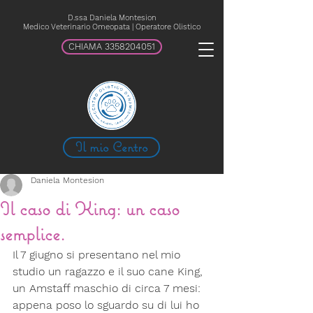
D.ssa Daniela Montesion
Medico Veterinario Omeopata | Operatore Olistico
CHIAMA 3358204051
Il mio Centro
Daniela Montesion
Il caso di King: un caso
semplice.
Il 7 giugno si presentano nel mio 
studio un ragazzo e il suo cane King, 
un Amstaff maschio di circa 7 mesi: 
appena poso lo sguardo su di lui ho 