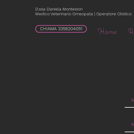
D.ssa Daniela Montesion
Medico Veterinario Omeopata | Operatore Olistico
CHIAMA 3358204051
Home
A