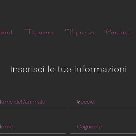
bout
My work
My notes
Contact
Inserisci le tue informazioni